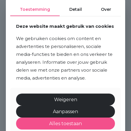
Toestemming
Detail
Over
Lorem ipsum dolor sit amet
consectetur adipiscing elit
Deze website maakt gebruik van cookies
Heading (h2) Lorem ipsum dolor sit amet
We gebruiken cookies om content en
consectetur adipiscing elit mus cubilia morbi
advertenties te personaliseren, sociale
conubia, nullam
[…]
media-functies te bieden en ons verkeer te
analyseren. Informatie over jouw gebruik
0
Read more
delen we met onze partners voor sociale
media, advertenties en analyse.
Weigeren
Aanpassen
Alles toestaan