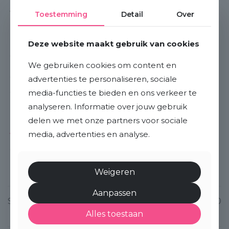
waar iedereen zich thuis bij voelt. Vanaf het
Toestemming
Detail
Over
moment dat we samen starten, tot aan het
moment dat u de sleutel van uw nieuwe woning
Deze website maakt gebruik van cookies
ontvangt, staan we aan uw zijde.
We gebruiken cookies om content en
Onze klanten kiezen ons wegens onze toewijding,
advertenties te personaliseren, sociale
onze lokale marktkennis en ons vermogen om
media-functies te bieden en ons verkeer te
resultaten te leveren. Benieuwd naar wat wij voor
analyseren. Informatie over jouw gebruik
delen we met onze partners voor sociale
u kunnen betekenen? Bezoek ons op onze
media, advertenties en analyse.
website
en ontdek hoe wij u als makelaar Bergen
op Zoom kunnen ondersteunen bij het vinden van
uw droomhuis.
Weigeren
Aanpassen
Share
0
Alles toestaan