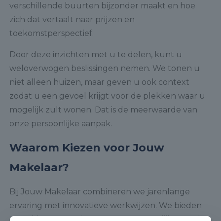
verschillende buurten bijzonder maakt en hoe
zich dat vertaalt naar prijzen en
toekomstperspectief.
Door deze inzichten met u te delen, kunt u
weloverwogen beslissingen nemen. We tonen u
niet alleen huizen, maar geven u ook context
zodat u een gevoel krijgt voor de plekken waar u
mogelijk zult wonen. Dat is de meerwaarde van
onze persoonlijke aanpak.
Waarom Kiezen voor Jouw
Makelaar?
Bij Jouw Makelaar combineren we jarenlange
ervaring met innovatieve werkwijzen. We bieden
onze klanten service met een persoonlijke touch